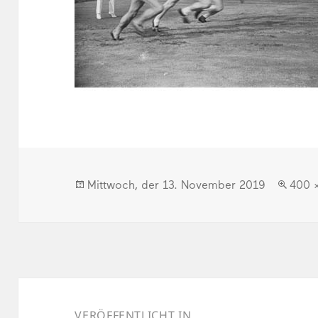
Veröffentlicht
Volle
Mittwoch, der 13. November 2019
400 
am
Größ
Beitragsnavigation
VERÖFFENTLICHT IN