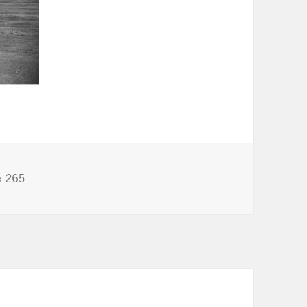
× 265
e