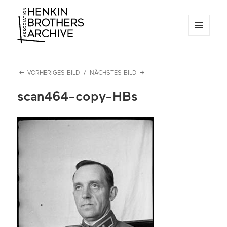
MENÜ
UND
Henkin Brothers Archive
WIDGETS
VORHERIGES BILD
NÄCHSTES BILD
scan464-copy-HBs