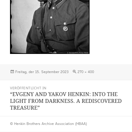
Veröffentlicht
Volle
Freitag, der 15. September 2023
270 × 400
am
Größe
Beitragsnavigation
VERÖFFENTLICHT IN
“EVGENY AND YAKOV HENKIN: INTO THE
LIGHT FROM DARKNESS. A REDISCOVERED
TREASURE”
© Henkin Brothers Archive Association (HBAA)