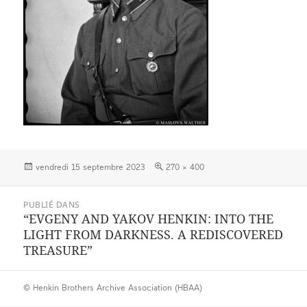
Publié
Taille
vendredi 15 septembre 2023
270 × 400
le
réelle
Navigation
PUBLIÉ DANS
de
“EVGENY AND YAKOV HENKIN: INTO THE
l’article
LIGHT FROM DARKNESS. A REDISCOVERED
TREASURE”
© Henkin Brothers Archive Association (HBAA)