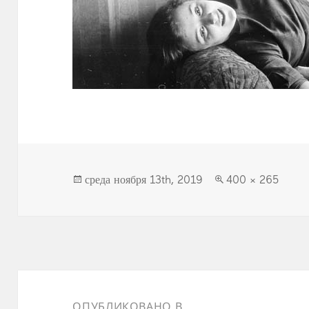
Опубликовано
Полный
среда ноября 13th, 2019
400 × 265
размер
Навигация
по
ОПУБЛИКОВАНО В