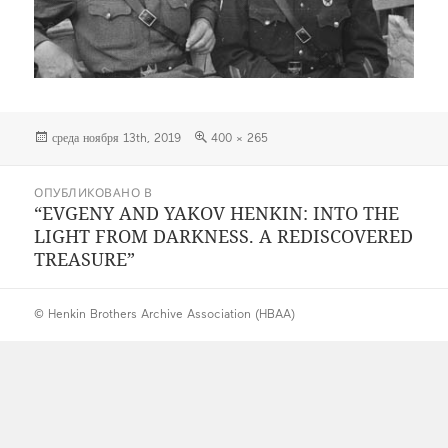
Опубликовано
Полный
среда ноября 13th, 2019
400 × 265
размер
Навигация
ОПУБЛИКОВАНО В
по
“EVGENY AND YAKOV HENKIN: INTO THE
записям
LIGHT FROM DARKNESS. A REDISCOVERED
TREASURE”
© Henkin Brothers Archive Association (HBAA)